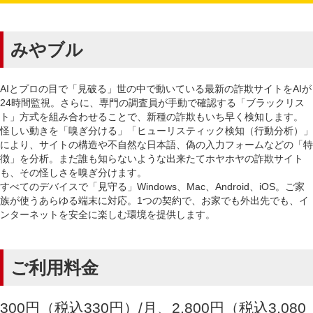
みやブル
AIとプロの目で「見破る」世の中で動いている最新の詐欺サイトをAIが
24時間監視。さらに、専門の調査員が手動で確認する「ブラックリス
ト」方式を組み合わせることで、新種の詐欺もいち早く検知します。
怪しい動きを「嗅ぎ分ける」「ヒューリスティック検知（行動分析）」
により、サイトの構造や不自然な日本語、偽の入力フォームなどの「特
徴」を分析。まだ誰も知らないような出来たてホヤホヤの詐欺サイト
も、その怪しさを嗅ぎ分けます。
すべてのデバイスで「見守る」Windows、Mac、Android、iOS。ご家
族が使うあらゆる端末に対応。1つの契約で、お家でも外出先でも、イ
ンターネットを安全に楽しむ環境を提供します。
ご利用料金
300円（税込330円）/月、2,800円（税込3,080