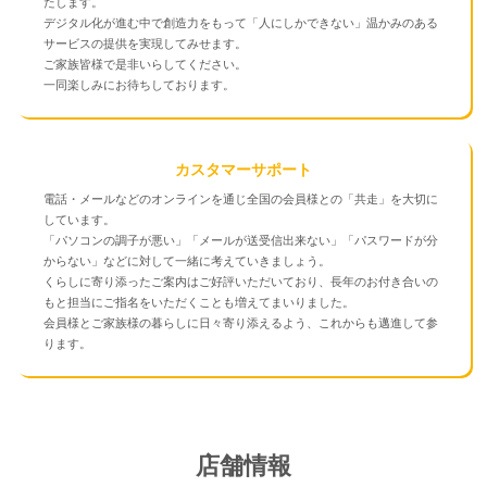
たします。
デジタル化が進む中で創造力をもって「人にしかできない」温かみのある
サービスの提供を実現してみせます。
ご家族皆様で是非いらしてください。
一同楽しみにお待ちしております。
カスタマーサポート
電話・メールなどのオンラインを通じ全国の会員様との「共走」を大切に
しています。
「パソコンの調子が悪い」「メールが送受信出来ない」「パスワードが分
からない」などに対して一緒に考えていきましょう。
くらしに寄り添ったご案内はご好評いただいており、長年のお付き合いの
もと担当にご指名をいただくことも増えてまいりました。
会員様とご家族様の暮らしに日々寄り添えるよう、これからも邁進して参
ります。
店舗情報